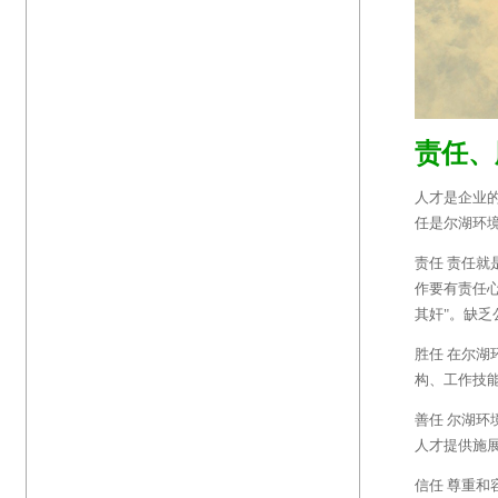
责任、
人才是企业
任是尔湖环
责任
责任就
作要有责任
其奸
"
。缺乏
胜任
在尔湖
构、工作技
善任
尔湖环
人才提供施
信任
尊重和