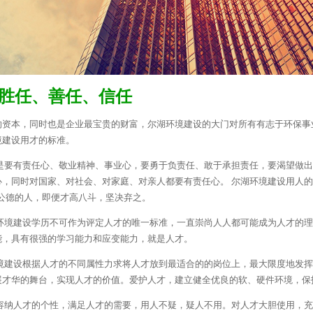
胜任、善任、信任
的资本，同时也是企业最宝贵的财富，尔湖环境建设的大门对所有有志于环保事
境建设用才的标准。
是要有责任心、敬业精神、事业心，要勇于负责任、敢于承担责任，要渴望做出
心，同时对国家、对社会、对家庭、对亲人都要有责任心。
尔湖环境建设用人的
公德的人，即便才高八斗，坚决弃之。
环境建设学历不可作为评定人才的唯一标准，一直崇尚人人都可能成为人才的理
能，具有很强的学习能力和应变能力，就是人才。
境建设根据人才的不同属性力求将人才放到最适合的的岗位上，最大限度地发挥
展才华的舞台，实现人才的价值。爱护人才，建立健全优良的软、硬件环境，保
容纳人才的个性，满足人才的需要，用人不疑，疑人不用。对人才大胆使用，充