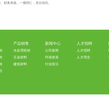
短、职务高低，一视同仁，充分信任。
产品销售
新闻中心
人才招聘
例
水处理耗材
公司新闻
人才招聘
例
五金材料
环保政策
人才理念
例
建筑材料
行业前沿
程
粤公网安备 44190002004951号